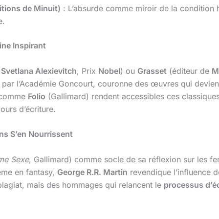
tions de Minuit)
: L’absurde comme miroir de la condition 
e.
ine Inspirant
e
Svetlana Alexievitch
, Prix
Nobel
) ou
Grasset
(éditeur de
M
é par l’Académie Goncourt, couronne des œuvres qui devi
s comme
Folio
(Gallimard) rendent accessibles ces classique
ours d’écriture.
ns S’en Nourrissent
me Sexe
, Gallimard) comme socle de sa réflexion sur les 
ême en fantasy,
George R.R. Martin
revendique l’influence 
plagiat, mais des hommages qui relancent le
processus d’éc