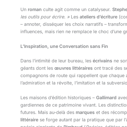
Un
roman
culte agit comme un catalyseur.
Stephe
les outils pour écrire. »
Les
ateliers d’écriture
(co
– annoter, disséquer les choix narratifs – transf
influences, mais rien ne remplace le choc d’une g
L’Inspiration, une Conversation sans Fin
Dans l’intimité de leur bureau, les
écrivains
ne son
géants dont les
œuvres littéraires
ont tracé des se
compagnons de route qui rappellent que chaque aut
l’admiration et la révolte, l’imitation et la subversi
Les maisons d’édition historiques –
Gallimard
ave
gardiennes de ce patrimoine vivant. Les distinct
futures. Mais au-delà des
marques
et des récompen
littéraire
se forge autant par la pratique que par l
poésie cinglante de
Rimbaud
(
Poésies
, éditées p