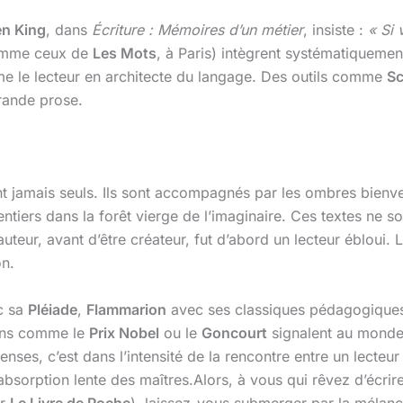
n King
, dans
Écriture : Mémoires d’un métier
, insiste :
« Si 
mme ceux de
Les Mots
, à Paris) intègrent systématiquemen
orme le lecteur en architecte du langage. Des outils comme
Sc
rande prose.
t jamais seuls. Ils sont accompagnés par les ombres bienve
ntiers dans la forêt vierge de l’imaginaire. Ces textes ne s
eur, avant d’être créateur, fut d’abord un lecteur ébloui. 
on.
c sa
Pléiade
,
Flammarion
avec ses classiques pédagogiqu
ions comme le
Prix Nobel
ou le
Goncourt
signalent au monde l
ses, c’est dans l’intensité de la rencontre entre un lecteur 
’absorption lente des maîtres.Alors, à vous qui rêvez d’écri
ar
Le Livre de Poche
), laissez-vous submerger par la mélan