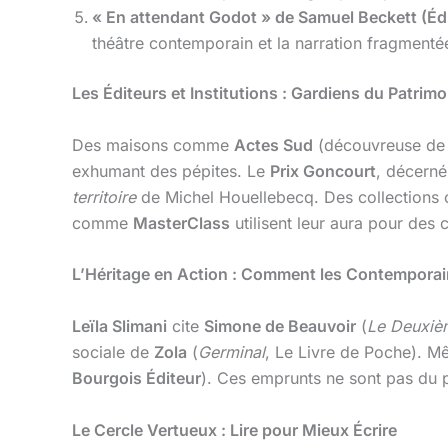
« En attendant Godot » de Samuel Beckett (Édi
théâtre contemporain et la narration fragmenté
Les Éditeurs et Institutions : Gardiens du Patrimo
Des maisons comme
Actes Sud
(découvreuse d
exhumant des pépites. Le
Prix Goncourt
, décern
territoire
de Michel Houellebecq. Des collection
comme
MasterClass
utilisent leur aura pour des c
L’Héritage en Action : Comment les Contemporai
Leïla Slimani
cite
Simone de Beauvoir
(
Le Deuxiè
sociale de
Zola
(
Germinal
, Le Livre de Poche). M
Bourgois Éditeur
). Ces emprunts ne sont pas du 
Le Cercle Vertueux : Lire pour Mieux Écrire