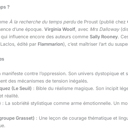
mps ?
omme
À la recherche du temps perdu
de Proust (publié chez
ssence d’une époque.
Virginia Woolf
, avec
Mrs Dalloway
(di
ce qui influence encore des auteurs comme
Sally Rooney
. Ce
Laclos, édité par
Flammarion
), c’est maîtriser l’art du sus
es
 manifeste contre l’oppression. Son univers dystopique et 
ent des mécanismes de tension inégalés.
quez (Le Seuil)
: Bible du réalisme magique. Son incipit lég
 réalité.
)
: La sobriété stylistique comme arme émotionnelle. Un mod
 groupe Grasset)
: Une leçon de courage thématique et lingu
ue.