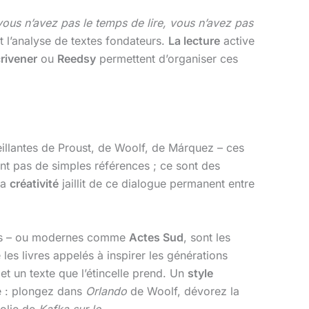
vous n’avez pas le temps de lire, vous n’avez pas
t l’analyse de textes fondateurs.
La lecture
active
rivener
ou
Reedsy
permettent d’organiser ces
illantes de Proust, de Woolf, de Márquez – ces
ont pas de simples références ; ce sont des
La
créativité
jaillit de ce dialogue permanent entre
es – ou modernes comme
Actes Sud
, sont les
es livres appelés à inspirer les générations
et un texte que l’étincelle prend. Un
style
re : plongez dans
Orlando
de Woolf, dévorez la
colie de
Kafka sur le