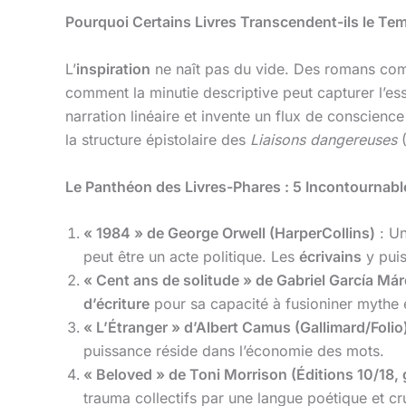
Pourquoi Certains Livres Transcendent-ils le Te
L’
inspiration
ne naît pas du vide. Des romans c
comment la minutie descriptive peut capturer l’e
narration linéaire et invente un flux de conscien
la structure épistolaire des
Liaisons dangereuses
(
Le Panthéon des Livres-Phares : 5 Incontournabl
« 1984 » de George Orwell (HarperCollins)
: Un
peut être un acte politique. Les
écrivains
y puis
« Cent ans de solitude » de Gabriel García Már
d’écriture
pour sa capacité à fusioniner mythe et
« L’Étranger » d’Albert Camus (Gallimard/Folio
puissance réside dans l’économie des mots.
« Beloved » de Toni Morrison (Éditions 10/18,
trauma collectifs par une langue poétique et cr