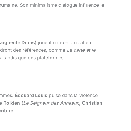
humaine. Son minimalisme dialogue influence le
arguerite Duras
) jouent un rôle crucial en
endront des références, comme
La carte et le
s, tandis que des plateformes
femmes.
Édouard Louis
puise dans la violence
de
Tolkien
(
Le Seigneur des Anneaux
,
Christian
riture
.