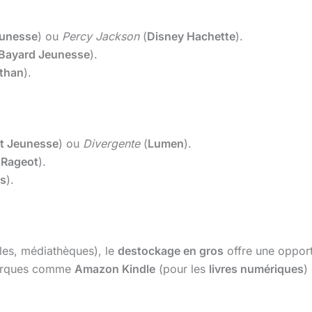
eunesse
) ou
Percy Jackson
(
Disney Hachette
).
Bayard Jeunesse
).
than
).
t Jeunesse
) ou
Divergente
(
Lumen
).
(
Rageot
).
s
).
oles, médiathèques), le
destockage en gros
offre une opport
marques comme
Amazon Kindle
(pour les
livres numériques
)