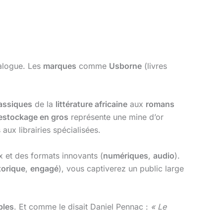
talogue. Les
marques
comme
Usborne
(livres
assiques
de la
littérature africaine
aux
romans
estockage en gros
représente une mine d’or
ux librairies spécialisées.
 et des formats innovants (
numériques
,
audio
).
torique
,
engagé
), vous captiverez un public large
bles
. Et comme le disait Daniel Pennac :
« Le