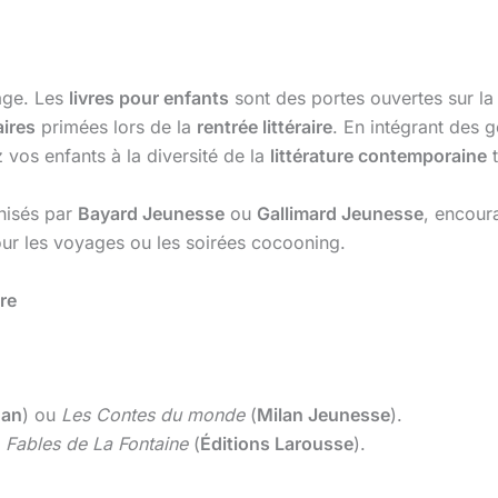
âge. Les
livres pour enfants
sont des portes ouvertes sur l
aires
primées lors de la
rentrée littéraire
. En intégrant des 
z vos enfants à la diversité de la
littérature contemporaine
t
nisés par
Bayard Jeunesse
ou
Gallimard Jeunesse
, encour
pour les voyages ou les soirées cocooning.
re
han
) ou
Les Contes du monde
(
Milan Jeunesse
).
s
Fables de La Fontaine
(
Éditions Larousse
).