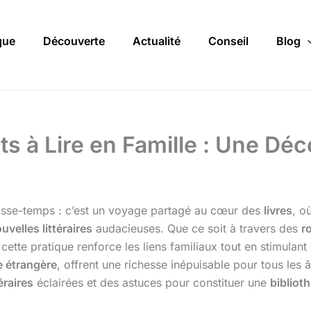
que
Découverte
Actualité
Conseil
Blog
s à Lire en Famille : Une Déco
passe-temps : c’est un voyage partagé au cœur des
livres
, o
uvelles littéraires
audacieuses. Que ce soit à travers des
r
 cette pratique renforce les liens familiaux tout en stimulant
re étrangère
, offrent une richesse inépuisable pour tous les 
téraires
éclairées et des astuces pour constituer une
bibliot