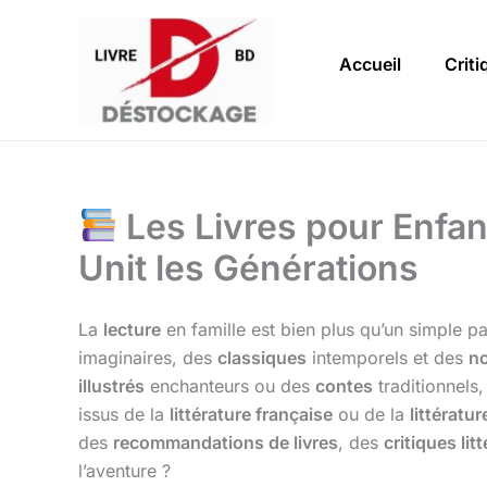
Aller
au
Accueil
Criti
contenu
Les Livres pour Enfant
Unit les Générations
La
lecture
en famille est bien plus qu’un simple 
imaginaires, des
classiques
intemporels et des
no
illustrés
enchanteurs ou des
contes
traditionnels,
issus de la
littérature française
ou de la
littératu
des
recommandations de livres
, des
critiques lit
l’aventure ?