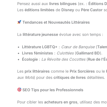
Pensez aussi aux
livres bilingues
(ex. :
Éditions D
Les
éditions limitées
de
Disney
ou
Père Castor
so
Tendances et Nouveautés Littéraires
La
littérature jeunesse
évolue avec son temps :
Littérature LGBTQ+
:
Cœur de Banquise
(
Tale
Livres féministes
:
Culottées
(
Gallimard BD
).
Écologie
:
La Révolte des Cocottes
(
Rue de l’É
Les
prix littéraires
comme le
Prix Sorcières
ou le
aux Mots
) pour des
critiques de livres
détaillées.
SEO Tips pour les Professionnels
Pour cibler les
acheteurs en gros
, utilisez des m