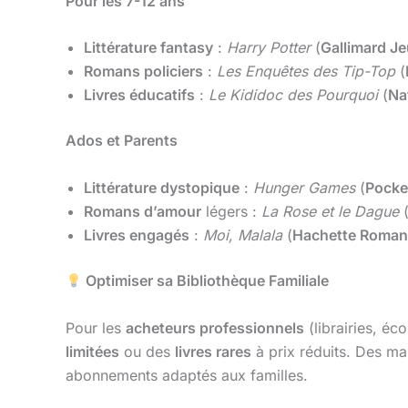
Pour les 7-12 ans
Littérature fantasy
:
Harry Potter
(
Gallimard J
Romans policiers
:
Les Enquêtes des Tip-Top
(
Livres éducatifs
:
Le Kididoc des Pourquoi
(
Na
Ados et Parents
Littérature dystopique
:
Hunger Games
(
Pocke
Romans d’amour
légers :
La Rose et le Dague
Livres engagés
:
Moi, Malala
(
Hachette Roman
Optimiser sa Bibliothèque Familiale
Pour les
acheteurs professionnels
(librairies, éc
limitées
ou des
livres rares
à prix réduits. Des 
abonnements adaptés aux familles.