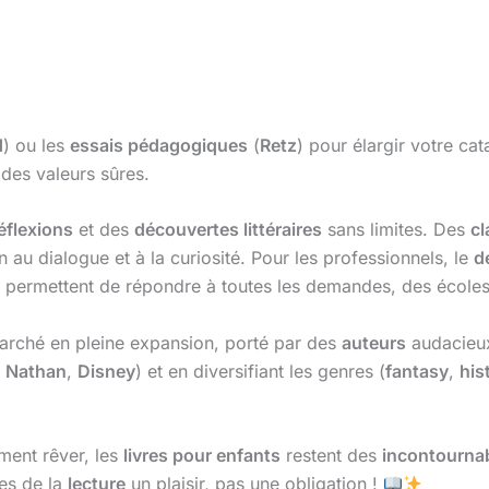
d
) ou les
essais pédagogiques
(
Retz
) pour élargir votre ca
 des valeurs sûres.
éflexions
et des
découvertes littéraires
sans limites. Des
cl
 au dialogue et à la curiosité. Pour les professionnels, le
d
permettent de répondre à toutes les demandes, des écoles a
arché en pleine expansion, porté par des
auteurs
audacieux
,
Nathan
,
Disney
) et en diversifiant les genres (
fantasy
,
his
ement rêver, les
livres pour enfants
restent des
incontourna
tes de la
lecture
un plaisir, pas une obligation !