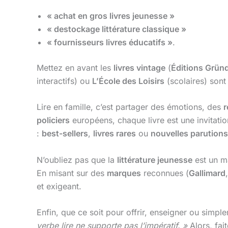
« achat en gros livres jeunesse »
« destockage littérature classique »
« fournisseurs livres éducatifs »
.
Mettez en avant les
livres vintage
(
Éditions Grün
interactifs) ou
L’École des Loisirs
(scolaires) sont
Lire en famille, c’est partager des émotions, des
r
policiers
européens, chaque livre est une invitation
:
best-sellers
,
livres rares
ou
nouvelles parutions
N’oubliez pas que la
littérature jeunesse
est un m
En misant sur des
marques
reconnues (
Gallimard
et exigeant.
Enfin, que ce soit pour offrir, enseigner ou simpl
verbe lire ne supporte pas l’impératif. »
Alors, fai