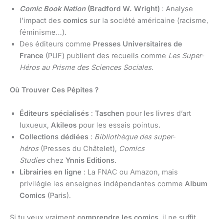
Comic Book Nation
(Bradford W. Wright)
: Analyse
l’impact des
comics
sur la société américaine (racisme,
féminisme…).
Des éditeurs comme
Presses Universitaires de
France
(PUF) publient des recueils comme
Les Super-
Héros au Prisme des Sciences Sociales
.
Où Trouver Ces Pépites ?
Éditeurs spécialisés
:
Taschen
pour les livres d’art
luxueux,
Akileos
pour les essais pointus.
Collections dédiées
:
Bibliothèque des super-
héros
(Presses du Châtelet),
Comics
Studies
chez
Ynnis Editions
.
Librairies en ligne
: La FNAC ou Amazon, mais
privilégie les enseignes indépendantes comme
Album
Comics
(Paris).
Si tu veux vraiment
comprendre les comics
, il ne suffit