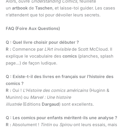
Alors, ouvre
Understanding Comics
, feuillète
un
artbook
de
Taschen
, et laisse-toi guider. Les cases
n’attendent que toi pour dévoiler leurs secrets.
FAQ (Foire Aux Questions)
Q : Quel livre choisir pour débuter ?
R :
Commence par
L’Art invisible
de Scott McCloud. Il
explique le vocabulaire des
comics
(planches, splash
page…) de façon ludique.
Q : Existe-t-il des livres en français sur l’histoire des
comics ?
R :
Oui !
L’Histoire des comics américains
(Huginn &
Muninn) ou
Marvel : Une histoire
illustrée
(Editions
Dargaud
) sont excellents.
Q : Les comics pour enfants méritent-ils une analyse ?
R :
Absolument !
Tintin
ou
Spirou
ont leurs essais, mais