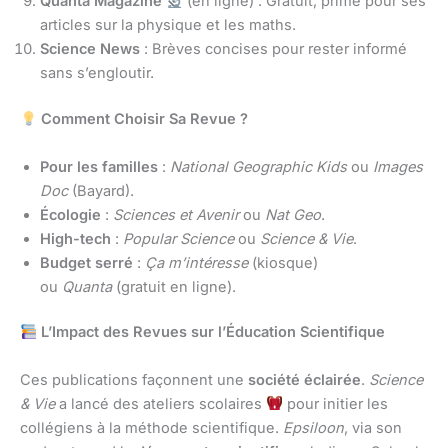
Quanta Magazine
(en ligne) : Gratuit, primé pour ses
articles sur la physique et les maths.
Science News
: Brèves concises pour rester informé
sans s’engloutir.
Comment Choisir Sa Revue ?
Pour les familles
:
National Geographic Kids
ou
Images
Doc
(Bayard).
Écologie
:
Sciences et Avenir
ou
Nat Geo
.
High-tech
:
Popular Science
ou
Science & Vie
.
Budget serré
:
Ça m’intéresse
(kiosque)
ou
Quanta
(gratuit en ligne).
L’Impact des Revues sur l’Éducation Scientifique
Ces publications façonnent une
société éclairée
.
Science
& Vie
a lancé des ateliers scolaires
pour initier les
collégiens à la méthode scientifique.
Epsiloon
, via son