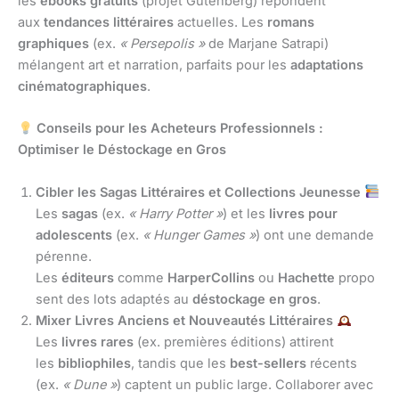
les
ebooks gratuits
(projet Gutenberg) répondent
aux
tendances littéraires
actuelles. Les
romans
graphiques
(ex.
« Persepolis »
de Marjane Satrapi)
mélangent art et narration, parfaits pour les
adaptations
cinématographiques
.
Conseils pour les Acheteurs Professionnels :
Optimiser le Déstockage en Gros
Cibler les Sagas Littéraires et Collections Jeunesse
Les
sagas
(ex.
« Harry Potter »
) et les
livres pour
adolescents
(ex.
« Hunger Games »
) ont une demande
pérenne.
Les
éditeurs
comme
HarperCollins
ou
Hachette
propo
sent des lots adaptés au
déstockage en gros
.
Mixer Livres Anciens et Nouveautés Littéraires
Les
livres rares
(ex. premières éditions) attirent
les
bibliophiles
, tandis que les
best-sellers
récents
(ex.
« Dune »
) captent un public large. Collaborer avec