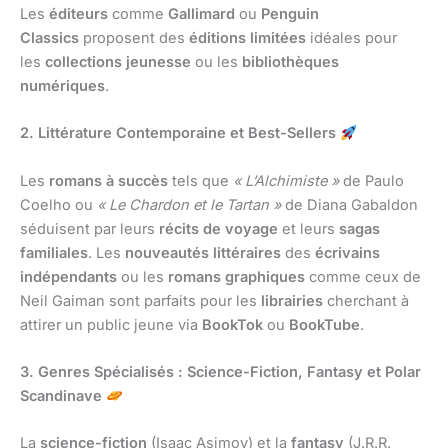
Les
éditeurs
comme
Gallimard
ou
Penguin
Classics
proposent des
éditions limitées
idéales pour
les
collections jeunesse
ou les
bibliothèques
numériques
.
2. Littérature Contemporaine et Best-Sellers
Les
romans à succès
tels que
« L’Alchimiste »
de Paulo
Coelho ou
« Le Chardon et le Tartan »
de Diana Gabaldon
séduisent par leurs
récits de voyage
et leurs
sagas
familiales
. Les
nouveautés littéraires
des
écrivains
indépendants
ou les
romans graphiques
comme ceux de
Neil Gaiman sont parfaits pour les
librairies
cherchant à
attirer un public jeune via
BookTok
ou
BookTube
.
3. Genres Spécialisés : Science-Fiction, Fantasy et Polar
Scandinave
La
science-fiction
(Isaac Asimov) et la
fantasy
(J.R.R.