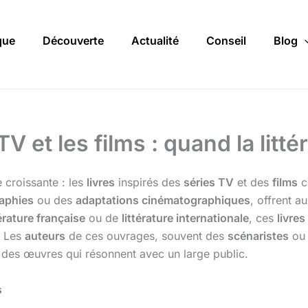
que
Découverte
Actualité
Conseil
Blog
TV et les films : quand la litt
croissante : les
livres
inspirés des
séries TV
et des
films
c
aphies
ou des
adaptations cinématographiques
, offrent 
térature française
ou de
littérature internationale
, ces
livres
. Les
auteurs
de ces ouvrages, souvent des
scénaristes
ou
i des œuvres qui résonnent avec un large public.
s