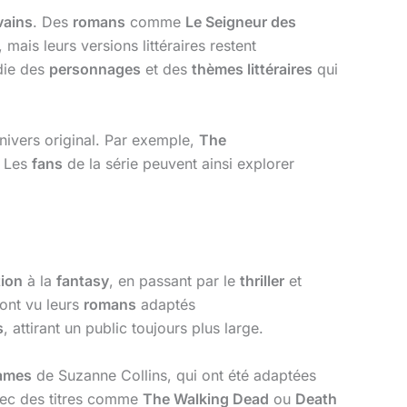
vains
. Des
romans
comme
Le Seigneur des
ais leurs versions littéraires restent
ie des
personnages
et des
thèmes littéraires
qui
’univers original. Par exemple,
The
 Les
fans
de la série peuvent ainsi explorer
tion
à la
fantasy
, en passant par le
thriller
et
 ont vu leurs
romans
adaptés
s
, attirant un public toujours plus large.
ames
de Suzanne Collins, qui ont été adaptées
vec des titres comme
The Walking Dead
ou
Death