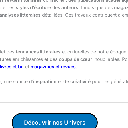
les
revues littéraires
consacrent des
publications académiq
s
et les
styles d’écriture
des
auteurs
, tandis que des
magazi
analyses littéraires
détaillées. Ces travaux contribuent à e
flet des
tendances littéraires
et culturelles de notre époque
ctures
enrichissantes et des
coups de cœur
inoubliables. Po
livres et bd
et
magazines et revues
.
e, une source d’
inspiration
et de
créativité
pour les générat
Découvrir nos Univers