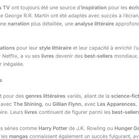
s TV
ont toujours été une source d’
inspiration
pour les
écri
e George R.R. Martin ont été adaptés avec succès à l’écran, m
une
narration
plus détaillée, une
analyse littéraire
approfond
ations
pour leur
style littéraire
et leur capacité à enrichir l
 Netflix, a vu ses
livres
devenir des
best-sellers
mondiaux.
 inégalée.
s
t pour des
genres littéraires
variés, allant de la
science-fic
, avec
The Shining
, ou
Gillian Flynn
, avec
Les Apparences
,
aire. Leurs
livres
continuent de figurer parmi les
best-seller
des séries comme
Harry Potter
de J.K. Rowling ou
Hunger G
 les
mangas
connaissent également un succès fulgurant, a