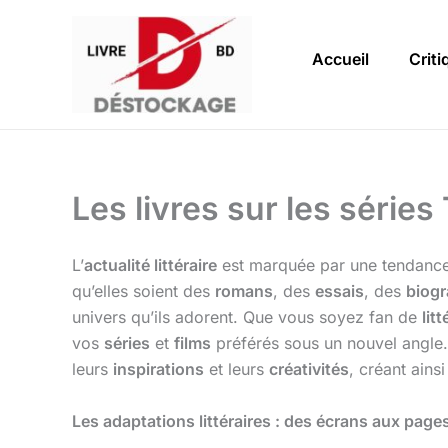
Aller
au
Accueil
Criti
contenu
Les livres sur les séries 
L’
actualité littéraire
est marquée par une tendance 
qu’elles soient des
romans
, des
essais
, des
biogr
univers qu’ils adorent. Que vous soyez fan de
lit
vos
séries
et
films
préférés sous un nouvel angle
leurs
inspirations
et leurs
créativités
, créant ains
Les adaptations littéraires : des écrans aux page