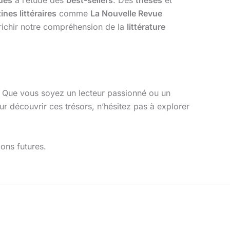
ues
à l’étude des
best-sellers
. Des
thèses
et
nes littéraires
comme
La Nouvelle Revue
nrichir notre compréhension de la
littérature
. Que vous soyez un lecteur passionné ou un
ur découvrir ces trésors, n’hésitez pas à explorer
ions futures.