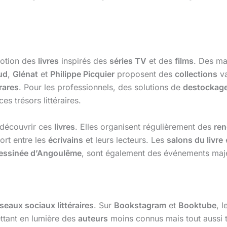
motion des
livres
inspirés des
séries TV
et des
films
. Des m
ud
,
Glénat
et
Philippe Picquier
proposent des
collections
va
 rares
. Pour les professionnels, des solutions de
destockage
ces trésors littéraires.
 découvrir ces
livres
. Elles organisent régulièrement des
ren
fort entre les
écrivains
et leurs lecteurs. Les
salons du livre
 dessinée d’Angoulême
, sont également des événements maj
seaux sociaux littéraires
. Sur
Bookstagram
et
Booktube
, 
ttant en lumière des
auteurs
moins connus mais tout aussi 