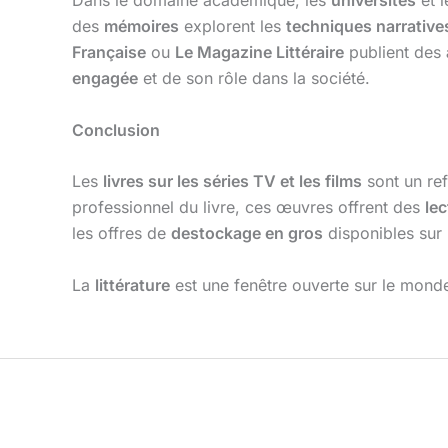
Dans le domaine académique, les
universités
et 
des
mémoires
explorent les
techniques narrative
Française
ou
Le Magazine Littéraire
publient des
engagée
et de son rôle dans la société.
Conclusion
Les
livres sur les séries TV et les films
sont un re
professionnel du livre, ces œuvres offrent des
le
les offres de
destockage en gros
disponibles sur
La
littérature
est une fenêtre ouverte sur le mond