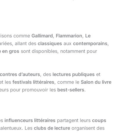
aisons comme
Gallimard
,
Flammarion
,
Le
riées, allant des
classiques
aux
contemporains
,
 en gros
sont disponibles, notamment pour
contres d’auteurs
, des
lectures publiques
et
et les
festivals littéraires
, comme le
Salon du livre
eurs pour promouvoir les
best-sellers
.
les
influenceurs littéraires
partagent leurs
coups
talentueux. Les
clubs de lecture
organisent des