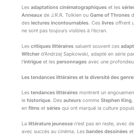
Les
adaptations cinématographiques
et les
série
Anneaux
de J.R.R. Tolkien ou
Game of Thrones
d
des
lectures incontournables
. Ces
livres
offrent 
ne sont pas toujours visibles à l’écran.
Les
critiques littéraires
saluent souvent ces
adapt
Witcher
d’Andrzej Sapkowski, adapté en série par
l’
intrigue
et les
personnages
avec une profondeur
Les tendances littéraires et la diversité des genre
Les
tendances littéraires
montrent un engouemen
le
historique
. Des
auteurs
comme
Stephen King
en
films
et
séries
qui ont marqué la culture popul
La
littérature jeunesse
n’est pas en reste, avec 
avec succès au cinéma. Les
bandes dessinées
et