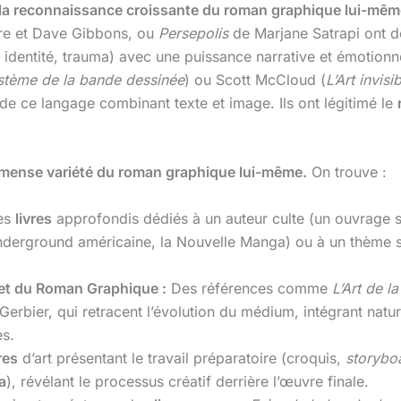
de la reconnaissance croissante du roman graphique lui-mêm
re et Dave Gibbons, ou
Persepolis
de Marjane Satrapi ont d
 identité, trauma) avec une puissance narrative et émotionne
stème de la bande dessinée
) ou Scott McCloud (
L’Art invisi
de ce langage combinant texte et image. Ils ont légitimé le
immense variété du roman graphique lui-même.
On trouve :
es
livres
approfondis dédiés à un auteur culte (un ouvrage s
derground américaine, la Nouvelle Manga) ou à un thème spé
 et du Roman Graphique :
Des références comme
L’Art de l
Gerbier, qui retracent l’évolution du médium, intégrant natu
es.
res
d’art présentant le travail préparatoire (croquis,
storybo
a
), révélant le processus créatif derrière l’œuvre finale.