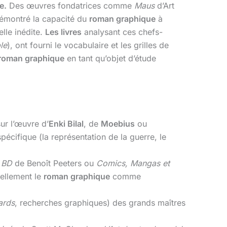
e.
Des œuvres fondatrices comme
Maus
d’Art
émontré la capacité du
roman graphique
à
lle inédite.
Les livres
analysant ces chefs-
ble
), ont fourni le vocabulaire et les grilles de
roman graphique
en tant qu’objet d’étude
ur l’œuvre d’
Enki Bilal
, de
Moebius
ou
cifique (la représentation de la guerre, le
a BD
de Benoît Peeters ou
Comics, Mangas et
rellement le
roman graphique
comme
ards
, recherches graphiques) des grands maîtres