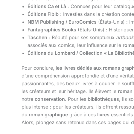
Éditions Ca et Là
: Connues pour leur catalog
Éditions Flblb
: Investies dans la création cont
NBM Publishing / EuroComics
(États-Unis) : I
Fantagraphics Books
(États-Unis) : Historiquem
Taschen
: Réputé pour ses somptueux
artbook
associés aux comics, leur influence sur le
roma
Éditions du Lombard / Collection « La Biblioth
Pour conclure,
les livres dédiés aux romans grap
d’une compréhension approfondie et d’une vérita
passionnantes, des beaux livres à couper le souffl
les créateurs et leur héritage. Ils élèvent le
roman 
notre
conservation
. Pour les
bibliothèques
, ils s
plus intense ; pour les créateurs, ils offrent res
du
roman graphique
grâce à ces
livres
essentiels
Alors, plongez sans retenue dans ces pages qui d