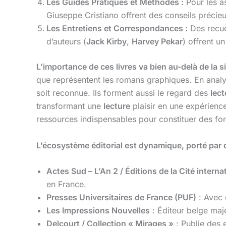
Les Guides Pratiques et Méthodes :
Pour les a
Giuseppe Cristiano offrent des conseils précieu
Les Entretiens et Correspondances :
Des recue
d’auteurs (
Jack Kirby
,
Harvey Pekar
) offrent un
L’importance de ces livres va bien au-delà de la
que représentent les romans graphiques. En analys
soit reconnue. Ils forment aussi le regard des
lect
transformant une
lecture
plaisir en une expérience
ressources indispensables pour constituer des fond
L’écosystème éditorial est dynamique, porté par d
Actes Sud – L’An 2 / Éditions de la Cité intern
en France.
Presses Universitaires de France (PUF)
: Avec 
Les Impressions Nouvelles
: Éditeur belge maje
Delcourt / Collection « Mirages »
: Publie des 