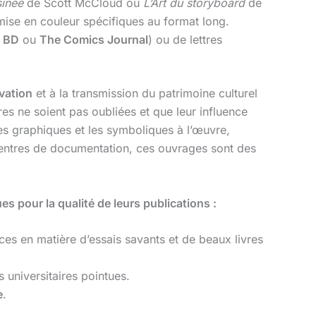
sinée
de Scott McCloud ou
L’Art du storyboard
de
 mise en couleur spécifiques au format long.
a BD
ou
The Comics Journal
) ou de lettres
vation
et à la transmission du patrimoine culturel
es ne soient pas oubliées et que leur influence
yles graphiques et les symboliques à l’œuvre,
centres de documentation, ces ouvrages sont des
s pour la qualité de leurs publications :
ces en matière d’essais savants et de beaux livres
universitaires pointues.
e
.