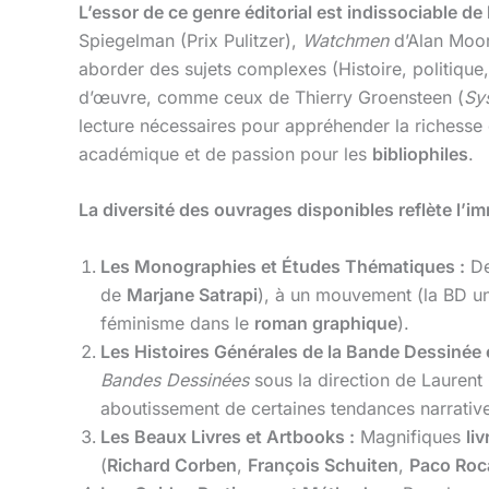
L’essor de ce genre éditorial est indissociable 
Spiegelman (Prix Pulitzer),
Watchmen
d’Alan Moo
aborder des sujets complexes (Histoire, politique,
d’œuvre, comme ceux de Thierry Groensteen (
Sy
lecture nécessaires pour appréhender la richesse 
académique et de passion pour les
bibliophiles
.
La diversité des ouvrages disponibles reflète l’
Les Monographies et Études Thématiques :
D
de
Marjane Satrapi
), à un mouvement (la BD un
féminisme dans le
roman graphique
).
Les Histoires Générales de la Bande Dessinée
Bandes Dessinées
sous la direction de Laurent 
aboutissement de certaines tendances narrativ
Les Beaux Livres et Artbooks :
Magnifiques
liv
(
Richard Corben
,
François Schuiten
,
Paco Roc