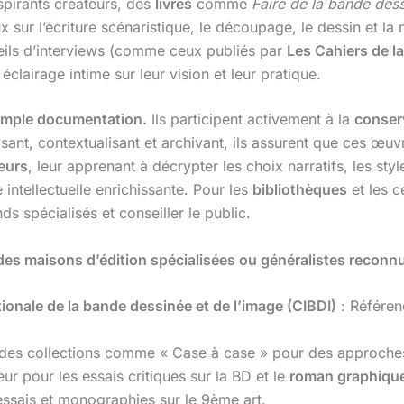
spirants créateurs, des
livres
comme
Faire de la bande des
x sur l’écriture scénaristique, le découpage, le dessin et la
ils d’interviews (comme ceux publiés par
Les Cahiers de l
 éclairage intime sur leur vision et leur pratique.
 simple documentation.
Ils participent activement à la
conser
ant, contextualisant et archivant, ils assurent que ces œuvr
eurs
, leur apprenant à décrypter les choix narratifs, les st
 intellectuelle enrichissante. Pour les
bibliothèques
et les 
s spécialisés et conseiller le public.
es maisons d’édition spécialisées ou généralistes reconnue
ationale de la bande dessinée et de l’image (CIBDI)
: Référen
des collections comme « Case à case » pour des approches 
ur pour les essais critiques sur la BD et le
roman graphiqu
essais et monographies sur le 9ème art.