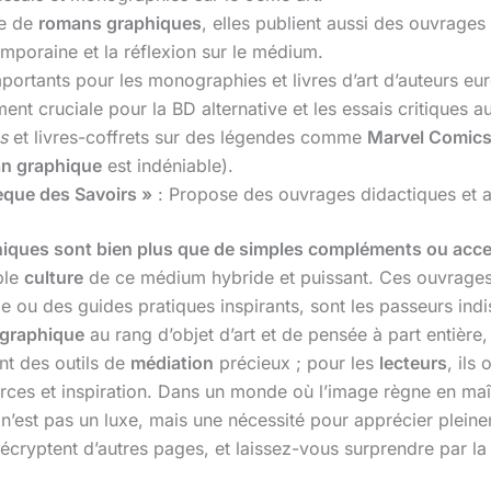
ue de
romans graphiques
, elles publient aussi des ouvrages
emporaine et la réflexion sur le médium.
mportants pour les monographies et livres d’art d’auteurs eu
ent cruciale pour la BD alternative et les essais critiques 
s
et livres-coffrets sur des légendes comme
Marvel Comic
n graphique
est indéniable).
èque des Savoirs »
: Propose des ouvrages didactiques et a
hiques sont bien plus que de simples compléments ou acce
ble
culture
de ce médium hybride et puissant. Ces ouvrages, q
e ou des guides pratiques inspirants, sont les passeurs indi
graphique
au rang d’objet d’art et de pensée à part entière, 
ont des outils de
médiation
précieux ; pour les
lecteurs
, ils
sources et inspiration. Dans un monde où l’image règne en ma
 n’est pas un luxe, mais une nécessité pour apprécier pleine
écryptent d’autres pages, et laissez-vous surprendre par l