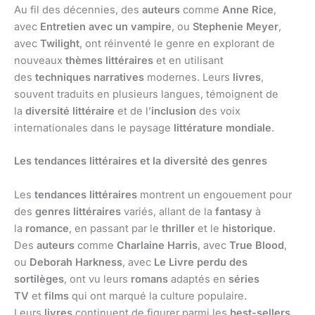
Au fil des décennies, des
auteurs
comme
Anne Rice
,
avec
Entretien avec un vampire
, ou
Stephenie Meyer
,
avec
Twilight
, ont réinventé le genre en explorant de
nouveaux
thèmes littéraires
et en utilisant
des
techniques narratives
modernes. Leurs
livres
,
souvent traduits en plusieurs langues, témoignent de
la
diversité littéraire
et de l’
inclusion
des voix
internationales dans le paysage
littérature mondiale
.
Les tendances littéraires et la diversité des genres
Les
tendances littéraires
montrent un engouement pour
des
genres littéraires
variés, allant de la
fantasy
à
la
romance
, en passant par le
thriller
et le
historique
.
Des
auteurs
comme
Charlaine Harris
, avec
True Blood
,
ou
Deborah Harkness
, avec
Le Livre perdu des
sortilèges
, ont vu leurs
romans
adaptés en
séries
TV
et
films
qui ont marqué la culture populaire.
Leurs
livres
continuent de figurer parmi les
best-sellers
,