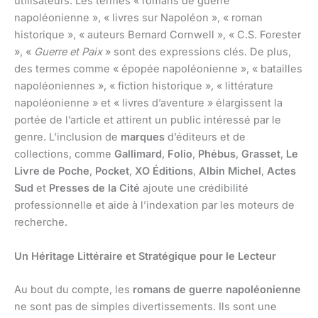
utilisateurs. Les termes « romans de guerre
napoléonienne », « livres sur Napoléon », « roman
historique », « auteurs Bernard Cornwell », « C.S. Forester
», «
Guerre et Paix
» sont des expressions clés. De plus,
des termes comme « épopée napoléonienne », « batailles
napoléoniennes », « fiction historique », « littérature
napoléonienne » et « livres d’aventure » élargissent la
portée de l’article et attirent un public intéressé par le
genre. L’inclusion de
marques
d’éditeurs et de
collections, comme
Gallimard
,
Folio
,
Phébus
,
Grasset
,
Le
Livre de Poche
,
Pocket
,
XO Éditions
,
Albin Michel
,
Actes
Sud
et
Presses de la Cité
ajoute une crédibilité
professionnelle et aide à l’indexation par les moteurs de
recherche.
Un Héritage Littéraire et Stratégique pour le Lecteur
Au bout du compte, les
romans de guerre napoléonienne
ne sont pas de simples divertissements. Ils sont une