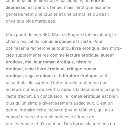
comme
Milan
(collection « Macadam ») ou
Pocket
Jeunesse
, est parfois ténue, mais l’érotique assume
généralement une crudité et une centralité du désir
physique plus marquées.
D’un point de vue SEO (Search Engine Optimization), le
champ lexical du
roman érotique
est vaste. Pour
optimiser la recherche autour du
livre
érotique, des mots-
clés supplémentaires comme
lecture érotique
,
auteur
érotique
,
meilleur roman érotique
,
histoire
érotique
,
achat livre érotique
,
critique roman
érotique
,
saga érotique
et
littérature érotique
sont
essentiels. Ils captent l’intention de recherche des
lecteurs curieux ou avertis, depuis la découverte jusqu’à
l’acte d’achat. En conclusion, le
roman érotique
est bien
plus qu’un simple divertissement audacieux. C’est un
genre littéraire riche, polymorphe et résilient, qui a su
conquérir ses lettres de noblesse à force de
persévérance et d’évolution. Des
livres
clandestins du