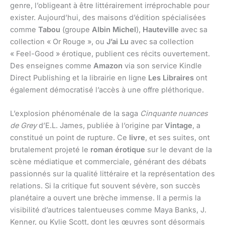
genre, l’obligeant à être littérairement irréprochable pour
exister. Aujourd’hui, des maisons d’édition spécialisées
comme
Tabou
(groupe
Albin Michel
),
Hauteville
avec sa
collection « Or Rouge », ou
J’ai Lu
avec sa collection
« Feel-Good » érotique, publient ces récits ouvertement.
Des enseignes comme
Amazon
via son service Kindle
Direct Publishing et la librairie en ligne
Les Libraires
ont
également démocratisé l’accès à une offre pléthorique.
L’explosion phénoménale de la saga
Cinquante nuances
de Grey
d’E.L. James, publiée à l’origine par
Vintage
, a
constitué un point de rupture. Ce
livre
, et ses suites, ont
brutalement projeté le
roman érotique
sur le devant de la
scène médiatique et commerciale, générant des débats
passionnés sur la qualité littéraire et la représentation des
relations. Si la critique fut souvent sévère, son succès
planétaire a ouvert une brèche immense. Il a permis la
visibilité d’autrices talentueuses comme Maya Banks, J.
Kenner, ou Kylie Scott, dont les œuvres sont désormais