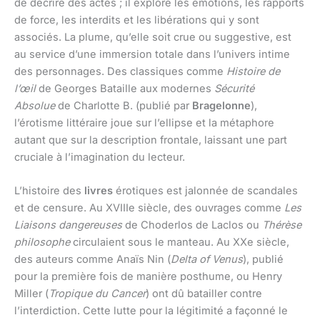
de décrire des actes ; il explore les émotions, les rapports
de force, les interdits et les libérations qui y sont
associés. La plume, qu’elle soit crue ou suggestive, est
au service d’une immersion totale dans l’univers intime
des personnages. Des classiques comme
Histoire de
l’œil
de Georges Bataille aux modernes
Sécurité
Absolue
de Charlotte B. (publié par
Bragelonne
),
l’érotisme littéraire joue sur l’ellipse et la métaphore
autant que sur la description frontale, laissant une part
cruciale à l’imagination du lecteur.
L’histoire des
livres
érotiques est jalonnée de scandales
et de censure. Au XVIIIe siècle, des ouvrages comme
Les
Liaisons dangereuses
de Choderlos de Laclos ou
Thérèse
philosophe
circulaient sous le manteau. Au XXe siècle,
des auteurs comme Anaïs Nin (
Delta of Venus
), publié
pour la première fois de manière posthume, ou Henry
Miller (
Tropique du Cancer
) ont dû batailler contre
l’interdiction. Cette lutte pour la légitimité a façonné le